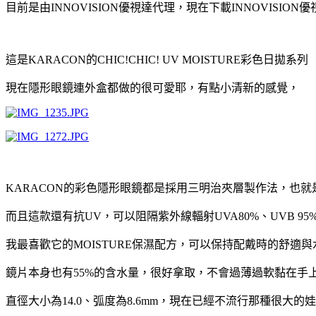
目前是由INNOVISION優視達代理，現在下載INNOVISION
這是KARACON的CHIC!CHIC! UV MOISTURE彩色日拋系列
現在隱形眼鏡連外盒都做的很可愛耶，有點小清新的感覺，
KARACON的彩色隱形眼鏡都是採用三明治夾層製作法，也
而且這款還有抗UV，可以阻隔紫外線輻射UVA80%、UVB 95
我最喜歡它的MOISTURE保濕配方，可以保持配戴時的舒適與
鏡片本身也有55%的含水量，很好拿取，不會過薄過軟黏在手
直徑大小為14.0、弧度為8.6mm，現在已經不流行那種很大的