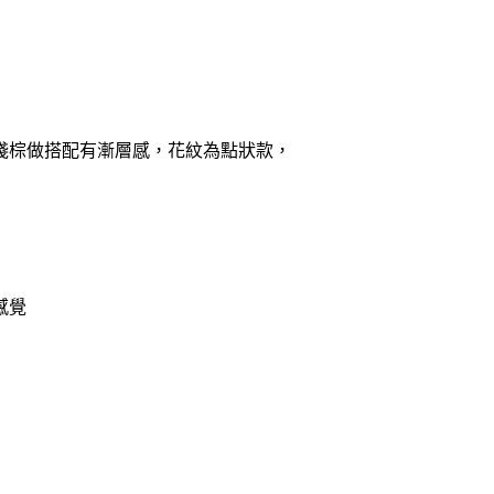
淺棕做搭配有漸層感，花紋為點狀款，
感覺