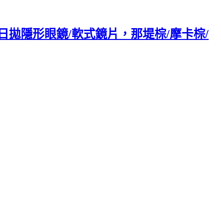
TURE日拋隱形眼鏡/軟式鏡片，那堤棕/摩卡棕/