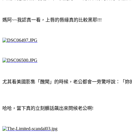
媽阿~~我認真一看，上唇的唇緣真的比較黑耶!!!
尤其看美國影集「醜聞」的時候，老公都會一旁驚呼說：「妳的唇好
哈哈，當下真的立刻髒話飆出來問候老公啊!