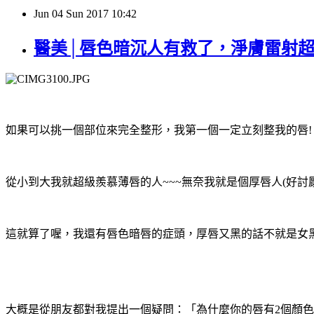
Jun
04
Sun
2017
10:42
醫美│唇色暗沉人有救了，淨膚雷射超
如果可以挑一個部位來完全整形，我第一個一定立刻整我的唇!
從小到大我就超級羨慕薄唇的人~~~無奈我就是個厚唇人(好討厭
這就算了喔，我還有唇色暗唇的症頭，厚唇又黑的話不就是女黑人嘛
大概是從朋友都對我提出一個疑問：「為什麼你的唇有2個顏色