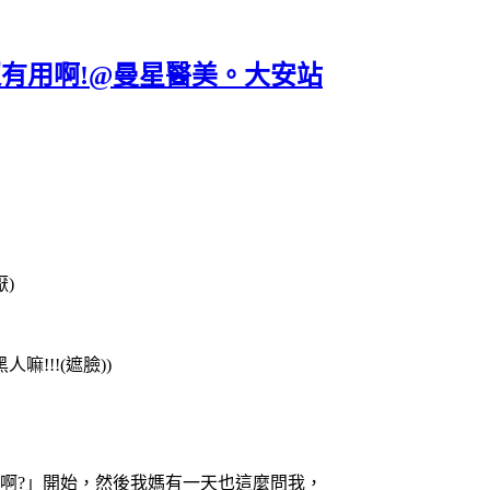
有用啊!@曼星醫美。大安站
)
!!!(遮臉))
啊?」開始，然後我媽有一天也這麼問我，