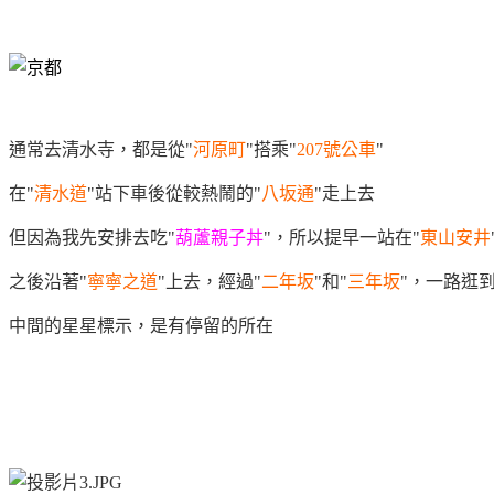
通常去清水寺，都是從"
河原町
"搭乘"
207號公車
"
在"
清水道
"站下車後
從較熱鬧的"
八坂通
"
走上去
但因為我先安排去吃"
葫蘆親子丼
"，所以提早一站在"
東山安井
之後沿著"
寧寧之道
"上去，經過"
二年坂
"和"
三年坂
"，一路逛到
中間的星星標示，是有停留的所在