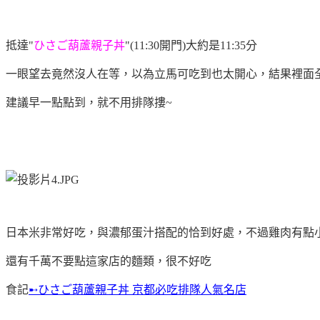
抵達"
ひさご葫蘆親子丼
"(11:30開門)大約是11:35分
一眼望去竟然沒人在等，以為立馬可吃到也太開心，結果裡面全
建議早一點點到，就不用排隊摟~
日本米非常好吃，與濃郁蛋汁搭配的恰到好處，不過雞肉有點
還有千萬不要點這家店的麵類，很不好吃
食記
➸ひさご葫蘆親子丼 京都必吃排隊人氣名店