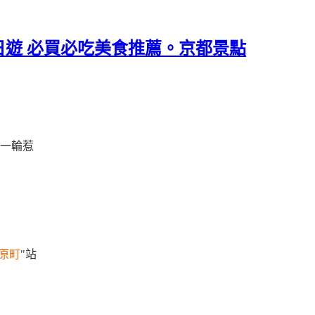
遊 必買必吃美食推薦。京都景點
過一輪惹
原町
"站