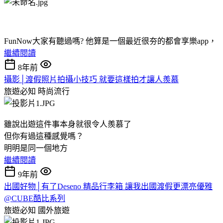
FunNow大家有聽過嗎? 他算是一個最近很夯的都會享樂app，
繼續閱讀
8年前
攝影│渡假照片拍攝小技巧 就要這樣拍才讓人羨慕
旅遊必知
時尚流行
雖說出遊這件事本身就很令人羨慕了
但你有過這種感覺嗎？
明明是同一個地方
繼續閱讀
9年前
出國好物│有了Deseno 精品行李箱 讓我出國渡假更漂亮優雅
@CUBE酷比系列
旅遊必知
國外旅遊