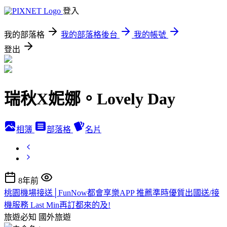
登入
我的部落格
我的部落格後台
我的帳號
登出
瑞秋X妮娜。Lovely Day
相簿
部落格
名片
8年前
桃園機場接送│FunNow都會享樂APP 推薦準時優質出國送/接
機服務 Last Min再訂都來的及!
旅遊必知
國外旅遊