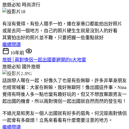
旅遊必知
時尚流行
有沒有覺得，有些人隨手一拍，連在家巷口都能拍出好照片
或是去同一個地方，自己的照片硬生生就是沒別人的好看
其實拍出好的照片並不難，只要把握一些重點就好
繼續閱讀
10年前
旅遊│兩對情侶一起出國要避開的6大地雷
旅遊必知
國外旅遊
話說戀人暱在一起，好像久了也是有些無聊，許多非單身朋友
也經常喊著：大家在幹嘛，我好無聊阿！像出國這件事，Nina
覺得有時後人多一點也蠻有趣好玩的。但又不想放棄跟男友一
起出國的機會，所以兩對情侶一起出國就自然而然的發生啦！
不過光是和男友一個人出國就有好多的眉角，何況是兩對情侶
一起會有多麻煩！立馬來看看有什麼需要注意的地方。
繼續閱讀