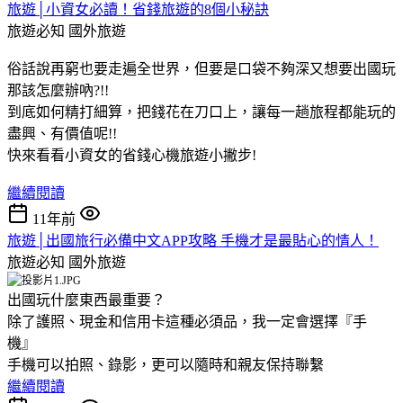
旅遊│小資女必讀！省錢旅遊的8個小秘訣
旅遊必知
國外旅遊
俗話說再窮也要走遍全世界，但要是口袋不夠深又想要出國玩
那該怎麼辦吶?!!
到底如何精打細算，把錢花在刀口上，讓每一趟旅程都能玩的
盡興、有價值呢!!
快來看看小資女的省錢心機旅遊小撇步!
繼續閱讀
11年前
旅遊│出國旅行必備中文APP攻略 手機才是最貼心的情人！
旅遊必知
國外旅遊
出國玩什麼東西最重要？
除了護照、現金和信用卡這種必須品，我一定會選擇『手
機』
手機可以拍照、錄影，更可以隨時和親友保持聯繫
繼續閱讀