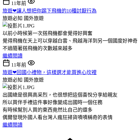
11年前
旅遊❤讓人想把你踢下飛機的10種討厭行為
旅遊必知
國外旅遊
以前小時候第一次搭飛機都會覺得好興奮
覺得飛機在天上可以穿越白雲、飛越海洋到另一個國度好神奇
不過隨著搭飛機的次數越來越多
繼續閱讀
11年前
旅遊❤回國小禮物，這樣選才能買進心坎裡
旅遊必知
國外旅遊
出國總是很興高采烈，也很想把這個喜悅分享給親友
所以買伴手禮這件事好像變成出國時一個任務
有時候幫別人買的東西竟然比自己的還多
偶爾發現外國人看台灣人瘋狂掃貨嘖嘖稱奇的表情
繼續閱讀